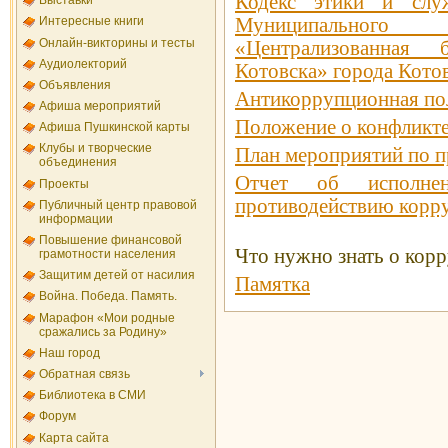
Кодекс этики и служ
Выставки
Интересные книги
Муниципального
Онлайн-викторины и тесты
«Централизованная 
Аудиолекторий
Котовска» города Кото
Объявления
Антикоррупционная по
Афиша мероприятий
Положение о конфликте
Афиша Пушкинской карты
Клубы и творческие
План мероприятий по 
объединения
Отчет об исполне
Проекты
противодействию корру
Публичный центр правовой
информации
Повышение финансовой
Что нужно знать о кор
грамотности населения
Защитим детей от насилия
Памятка
Война. Победа. Память.
Марафон «Мои родные
сражались за Родину»
Наш город
Обратная связь
Библиотека в СМИ
Форум
Карта сайта