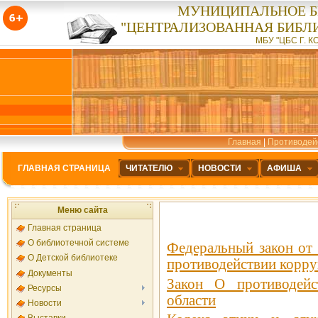
МУНИЦИПАЛЬНОЕ 
"ЦЕНТРАЛИЗОВАННАЯ БИБЛ
МБУ "ЦБС Г. К
Главная
|
Противодей
ГЛАВНАЯ СТРАНИЦА
ЧИТАТЕЛЮ
НОВОСТИ
АФИША
Меню сайта
Главная страница
О библиотечной системе
Федеральный закон от 
О Детской библиотеке
противодействии корр
Документы
Закон О противодейс
Ресурсы
области
Новости