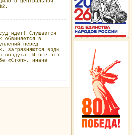
дило в центральной
№2.
суд идет! Слушается
к обвиняется в
уплений перед
х, загрязняются воды
а воздуха. И все это
бе «Стоп», иначе