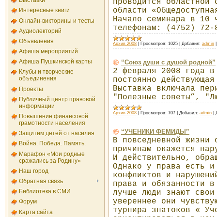
Выставки
проводится областной 
области «Общедоступна
Интересные книги
Начало семинара в 10 
Онлайн-викторины и тесты
телефонам: (4752) 72-
Аудиолекторий
Объявления
Архив 2008
|
Просмотров:
1025
|
Добавил:
admin
Афиша мероприятий
Афиша Пушкинской карты
“Союз души с душой родной”
2 февраля 2008 года в
Клубы и творческие
объединения
постоянно действующая
Выставка включала пер
Проекты
"Полезные советы”, "Л
Публичный центр правовой
информации
Архив 2008
|
Просмотров:
707
|
Добавил:
admin
|
Повышение финансовой
грамотности населения
“УЧЕНИКИ ФЕМИДЫ”
Защитим детей от насилия
В повседневной жизни 
Война. Победа. Память.
причинам окажется нар
Марафон «Мои родные
И действительно, обра
сражались за Родину»
Однако у права есть и
Наш город
конфликтов и нарушени
Обратная связь
права и обязанности в
Библиотека в СМИ
лучше люди знают свои
увереннее они чувству
Форум
турнира знатоков « Уч
Карта сайта