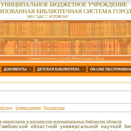
УНИЦИПАЛЬНОЕ БЮДЖЕТНОЕ УЧРЕЖДЕНИЕ
ЛИЗОВАННАЯ БИБЛИОТЕЧНАЯ СИСТЕМА ГОРОД
МБУ "ЦБС Г. КОТОВСКА"
Главная
|
Каталог статей
|
Регистрация
|
Вход
ДОКУМЕНТЫ
ДЕТСКАЯ БИБЛИОТЕКА
ON-LINE ОБСЛУЖИВА
ейтингу
·
Комментариям
·
Просмотрам
е директоров и методистов муниципальных библиотек области
Тамбовской областной универсальной научной би