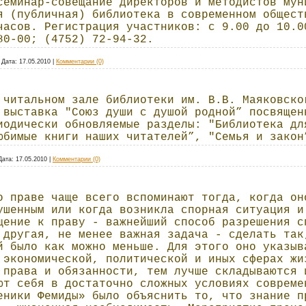
семинар-совещание директоров и методистов мун
я (публичная) библиотека в современном общест
часов. Регистрация участников: с 9.00 до 10.0
80-00; (4752) 72-94-32.
|
Дата:
17.05.2010
|
Комментарии (0)
 читальном зале библиотеки им. В.В. Маяковско
 выставка "Союз души с душой родной” посвящен
иодически обновляемые разделы: "Библиотека дл
юбимые книги наших читателей”, "Семья и закон
Дата:
17.05.2010
|
Комментарии (0)
о праве чаще всего вспоминают тогда, когда он
ушенным или когда возникла спорная ситуация и
щение к праву - важнейший способ разрешения с
 другая, не менее важная задача - сделать так
й было как можно меньше. Для этого оно указыв
 экономической, политической и иных сферах жи
 права и обязанности, тем лучше складываются 
ют себя в достаточно сложных условиях совреме
еники Фемиды» было объяснить то, что знание п