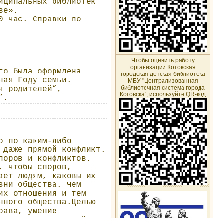
иципальных библиотек
ве».
0 час. Справки по
Чтобы оценить работу
организации Котовская
го была оформлена
городская детская библиотека
ная Году семьи.
МБУ "Централизованная
библиотечная система города
я родителей”,
Котовска", используйте QR-код
”.
о по каким-либо
 даже прямой конфликт.
поров и конфликтов.
, чтобы споров,
ает людям, каковы их
зни общества. Чем
их отношения и тем
нного общества.Целью
рава, умение