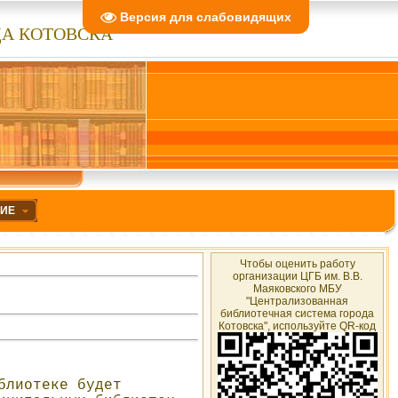
Версия для слабовидящих
А КОТОВСКА"
НИЕ
Чтобы оценить работу
организации ЦГБ им. В.В.
Маяковского МБУ
"Централизованная
библиотечная система города
Котовска", используйте QR-код
блиотеке будет