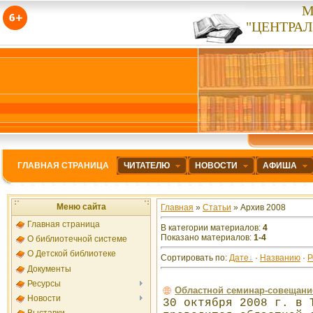
М
"ЦЕНТРА
ГЛАВНАЯ СТРАНИЦА
ЧИТАТЕЛЮ
НОВОСТИ
АФИША
Меню сайта
Главная
»
Статьи
» Архив 2008
Главная страница
В категории материалов
:
4
Показано материалов
:
1-4
О библиотечной системе
О Детской библиотеке
Сортировать по
:
Дате
·
Названию
·
Р
Документы
Ресурсы
Областной семинар-совещани
Новости
30 октября 2008 г. в 