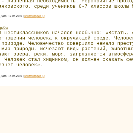
 - жизненная необходимость. Мероприятие прохо
аяковского, среди учеников 6-7 классов школы 
|
Дата:
17.05.2010
|
Комментарии (0)
дьба
я шестиклассников начался необычно: «Встать, 
отношении человека к окружающей среде. Челове
 природе. Человечество совершило немало прест
 мир природы, исчезают виды растений, животны
зают озера, реки, моря, загрязняется атмосфер
. Человек стал хищником, он должен сказать се
езнет человек».
|
Дата:
16.05.2010
|
Комментарии (0)