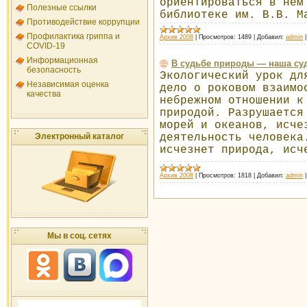
ориентироваться в нем
Полезные ссылки
библиотеке им. В.В. М
Противодействие коррупции
Профилактика гриппа и
Архив 2008
|
Просмотров:
1489
|
Добавил:
admin
COVID-19
Информационная
В судьбе природы — наша су
безопасность
Экологический урок дл
Независимая оценка
дело о роковом взаимо
качества
небрежном отношении к
природой. Разрушается
морей и океанов, исче
Электронный каталог
деятельность человека
исчезнет природа, исч
Архив 2008
|
Просмотров:
1818
|
Добавил:
admin
Мы в соц. сетях