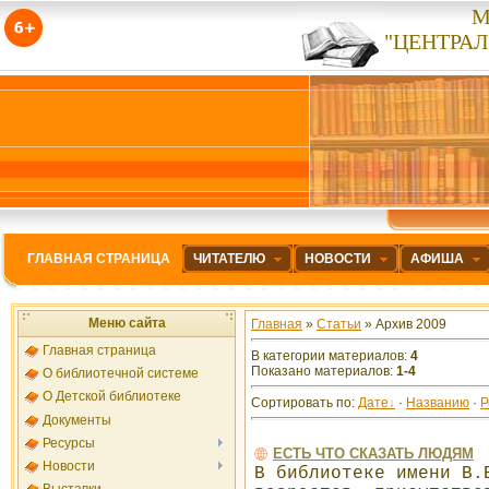
М
"ЦЕНТРА
ГЛАВНАЯ СТРАНИЦА
ЧИТАТЕЛЮ
НОВОСТИ
АФИША
Меню сайта
Главная
»
Статьи
» Архив 2009
Главная страница
В категории материалов
:
4
Показано материалов
:
1-4
О библиотечной системе
О Детской библиотеке
Сортировать по
:
Дате
·
Названию
·
Р
Документы
Ресурсы
ЕСТЬ ЧТО СКАЗАТЬ ЛЮДЯМ
Новости
В библиотеке имени В.