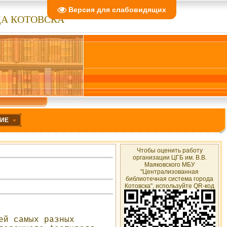
Версия для слабовидящих
А КОТОВСКА"
НИЕ
Чтобы оценить работу
организации ЦГБ им. В.В.
Маяковского МБУ
"Централизованная
библиотечная система города
Котовска", используйте QR-код
ей самых разных