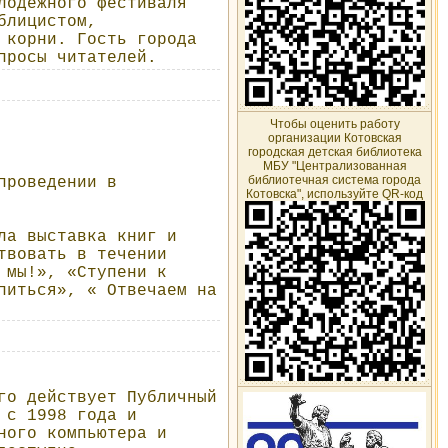
лодежного фестиваля
блицистом,
 корни. Гость города
просы читателей.
Чтобы оценить работу
организации Котовская
городская детская библиотека
МБУ "Централизованная
библиотечная система города
проведении в
Котовска", используйте QR-код
ла выставка книг и
твовать в течении
 мы!», «Ступени к
питься», « Отвечаем на
го действует Публичный
 с 1998 года и
ного компьютера и