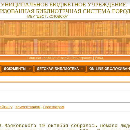
УНИЦИПАЛЬНОЕ БЮДЖЕТНОЕ УЧРЕЖДЕНИЕ
ЛИЗОВАННАЯ БИБЛИОТЕЧНАЯ СИСТЕМА ГОРОД
МБУ "ЦБС Г. КОТОВСКА"
Главная
|
Каталог статей
|
Регистрация
|
Вход
ДОКУМЕНТЫ
ДЕТСКАЯ БИБЛИОТЕКА
ON-LINE ОБСЛУЖИВА
ейтингу
·
Комментариям
·
Просмотрам
В.Маяковского 19 октября собралось немало люд