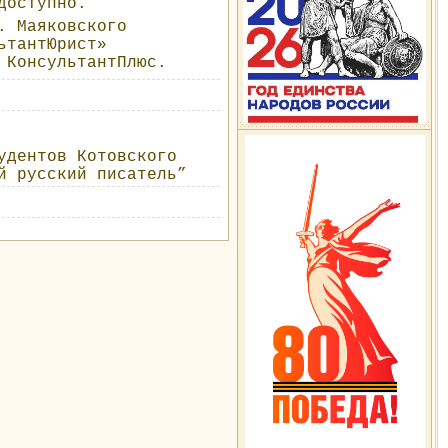
доступно.
. Маяковского
ьтантЮрист»
й КонсультантПлюс.
удентов Котовского
й русский писатель”