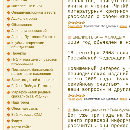
Выставки
возрастов, присутство
книги и чтения "Чит@й
Интересные книги
литературным критиком
Онлайн-викторины и тесты
рассказал о своей жиз
Аудиолекторий
Объявления
Архив 2009
|
Просмотров:
662
|
Добавил:
admin
|
Афиша мероприятий
Афиша Пушкинской карты
БИБЛИОТЕКА — МОЛОДЫМ
2009 год обьявлен в Р
Клубы и творческие
объединения
18 сентября 2008 года
Проекты
Российской Федерации 
Публичный центр правовой
информации
Повышенный интерес у 
Повышение финансовой
периодических изданий
грамотности населения
всего 2009 года, буду
Защитим детей от насилия
семейному счастью», «
Война. Победа. Память.
ваши вопросы» и други
Марафон «Мои родные
сражались за Родину»
Архив 2009
|
Просмотров:
737
|
Добавил:
admin
|
Наш город
Обратная связь
День специалиста “Тебе бухга
Библиотека в СМИ
Вот уже три года на б
центр правовой информ
Форум
рассчитаны они прежде
Карта сайта