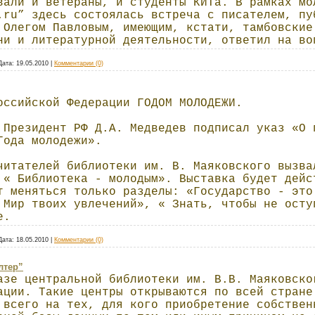
вали и ветераны, и студенты КИТа. В рамках мо
.ru” здесь состоялась встреча с писателем, пу
 Олегом Павловым, имеющим, кстати, тамбовские
ни и литературной деятельности, ответил на во
Дата:
19.05.2010
|
Комментарии (0)
оссийской Федерации ГОДОМ МОЛОДЕЖИ.
 Президент РФ Д.А. Медведев подписал указ «О 
Года молодежи».
читателей библиотеки им. В. Маяковского вызва
 « Библиотека - молодым». Выставка будет дейс
т меняться только разделы: «Государство - это
 Мир твоих увлечений», « Знать, чтобы не осту
е.
Дата:
18.05.2010
|
Комментарии (0)
лтер”
азе центральной библиотеки им. В.В. Маяковско
ации. Такие центры открываются по всей стране
 всего на тех, для кого приобретение собствен