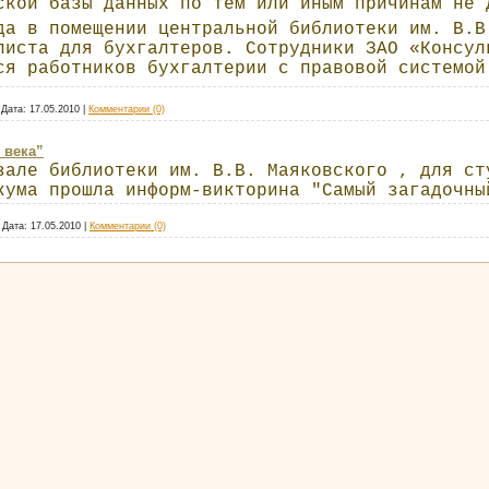
ской базы данных по тем или иным причинам не 
да в помещении центральной библиотеки им. В.В
листа для бухгалтеров. Сотрудники ЗАО «Консул
ся работников бухгалтерии с правовой системо
|
Дата:
17.05.2010
|
Комментарии (0)
 века”
зале библиотеки им. В.В. Маяковского , для ст
кума прошла информ-викторина "Самый загадочны
|
Дата:
17.05.2010
|
Комментарии (0)