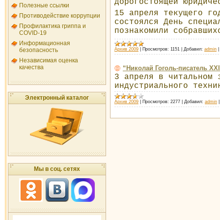
дорогостоящей юридиче
Полезные ссылки
15 апреля текущего го
Противодействие коррупции
состоялся День специа
Профилактика гриппа и
познакомили собравших
COVID-19
Информационная
Архив 2009
|
Просмотров:
1151
|
Добавил:
admin
безопасность
Независимая оценка
качества
“Николай Гоголь-писатель XXI
3 апреля в читальном 
индустриального техни
Электронный каталог
Архив 2009
|
Просмотров:
2277
|
Добавил:
admin
Мы в соц. сетях